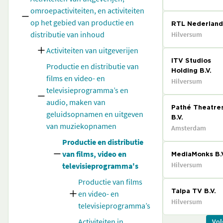
omroepactiviteiten, en activiteiten
op het gebied van productie en
RTL Nederland 
distributie van inhoud
Hilversum
Activiteiten van uitgeverijen
ITV Studios
Productie en distributie van
Holding B.V.
films en video- en
Hilversum
televisieprogramma’s en
audio, maken van
Pathé Theatre
geluidsopnamen en uitgeven
B.V.
van muziekopnamen
Amsterdam
Productie en distributie
van films, video en
MediaMonks B.
Hilversum
televisieprogramma's
Productie van films
en video- en
Talpa TV B.V.
Hilversum
televisieprogramma’s
Activiteiten in
Vol