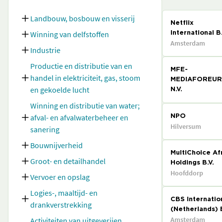
Landbouw, bosbouw en visserij
Netflix
Winning van delfstoffen
International B.
Amsterdam
Industrie
Productie en distributie van en
MFE-
handel in elektriciteit, gas, stoom
MEDIAFOREU
en gekoelde lucht
N.V.
Winning en distributie van water;
afval- en afvalwaterbeheer en
NPO
Hilversum
sanering
Bouwnijverheid
MultiChoice Af
Groot- en detailhandel
Holdings B.V.
Hoofddorp
Vervoer en opslag
Logies-, maaltijd- en
CBS Internatio
drankverstrekking
(Netherlands) B
Amsterdam
Activiteiten van uitgeverijen,