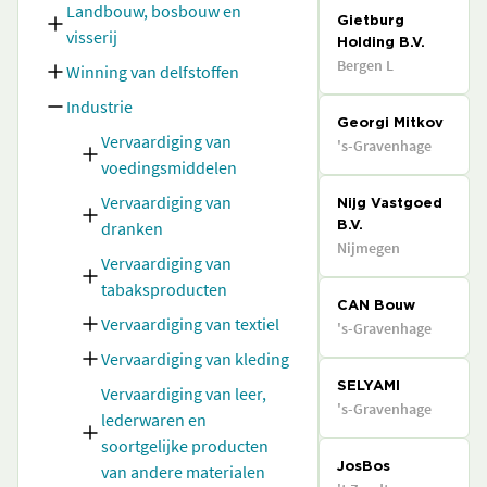
Landbouw, bosbouw en
Gietburg
visserij
Holding B.V.
Bergen L
Winning van delfstoffen
Industrie
Georgi Mitkov
Vervaardiging van
's-Gravenhage
voedingsmiddelen
Vervaardiging van
Nijg Vastgoed
dranken
B.V.
Nijmegen
Vervaardiging van
tabaksproducten
CAN Bouw
Vervaardiging van textiel
's-Gravenhage
Vervaardiging van kleding
SELYAMI
Vervaardiging van leer,
's-Gravenhage
lederwaren en
soortgelijke producten
van andere materialen
JosBos