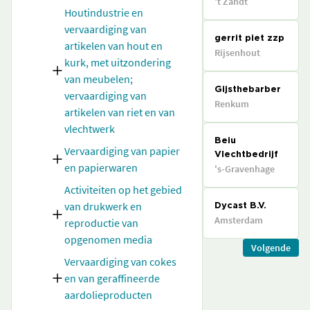
't Zandt
Houtindustrie en
vervaardiging van
gerrit piet zzp
artikelen van hout en
Rijsenhout
kurk, met uitzondering
van meubelen;
Gijsthebarber
vervaardiging van
Renkum
artikelen van riet en van
vlechtwerk
Beiu
Vervaardiging van papier
Vlechtbedrijf
en papierwaren
's-Gravenhage
Activiteiten op het gebied
van drukwerk en
Dycast B.V.
Amsterdam
reproductie van
opgenomen media
Volgende
Vervaardiging van cokes
en van geraffineerde
aardolieproducten