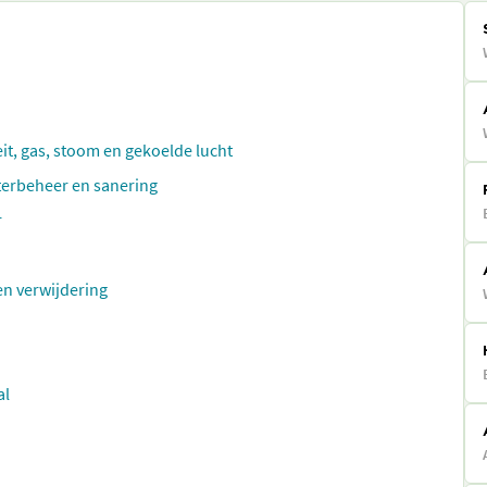
eit, gas, stoom en gekoelde lucht
aterbeheer en sanering
r
en verwijdering
al