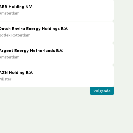
AEB Holding N.V.
Amsterdam
Dutch Enviro Energy Holdings B.V.
Botlek Rotterdam
Argent Energy Netherlands B.V.
Amsterdam
AZN Holding B.V.
Wijster
Volgende