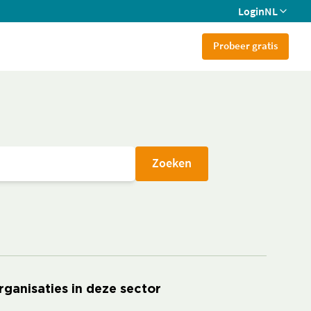
Login
NL
Probeer gratis
Zoeken
rganisaties in deze sector