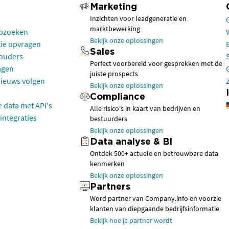
Marketing
Inzichten voor leadgeneratie en
marktbewerking
opzoeken
Bekijk onze oplossingen
tie opvragen
Sales
houders
Perfect voorbereid voor gesprekken met de
agen
juiste prospects
nieuws volgen
Bekijk onze oplossingen
Compliance
e data met API's
Alle risico's in kaart van bedrijven en
integraties
bestuurders
Bekijk onze oplossingen
Data analyse & BI
Ontdek 500+ actuele en betrouwbare data
kenmerken
Bekijk onze oplossingen
Partners
Word partner van Company.info en voorzie
klanten van diepgaande bedrijfsinformatie
Bekijk hoe je partner wordt