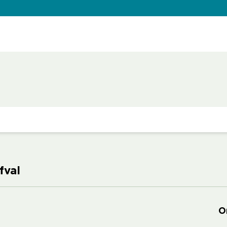
fval
O