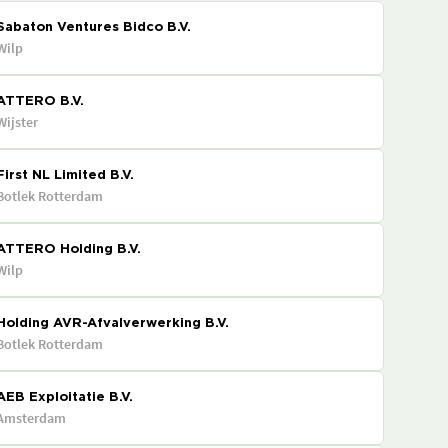
Sabaton Ventures Bidco B.V.
Wilp
ATTERO B.V.
Wijster
First NL Limited B.V.
Botlek Rotterdam
ATTERO Holding B.V.
Wilp
Holding AVR-Afvalverwerking B.V.
Botlek Rotterdam
AEB Exploitatie B.V.
Amsterdam