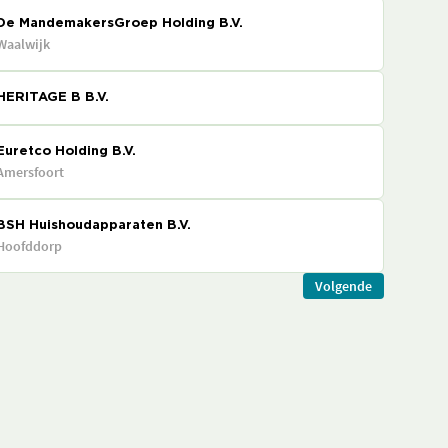
De MandemakersGroep Holding B.V.
Waalwijk
HERITAGE B B.V.
Euretco Holding B.V.
Amersfoort
BSH Huishoudapparaten B.V.
Hoofddorp
Volgende