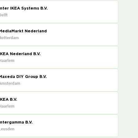
Inter IKEA Systems B.V.
Delft
MediaMarkt Nederland
Rotterdam
IKEA Nederland B.V.
Haarlem
Maxeda DIY Group B.V.
Amsterdam
IKEA B.V.
Haarlem
Intergamma B.V.
Leusden