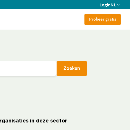
Login
NL
Probeer gratis
Zoeken
rganisaties in deze sector