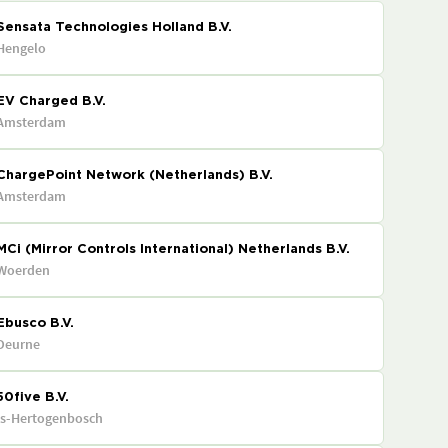
Sensata Technologies Holland B.V.
Hengelo
EV Charged B.V.
Amsterdam
ChargePoint Network (Netherlands) B.V.
Amsterdam
MCi (Mirror Controls International) Netherlands B.V.
Woerden
Ebusco B.V.
Deurne
50five B.V.
's-Hertogenbosch