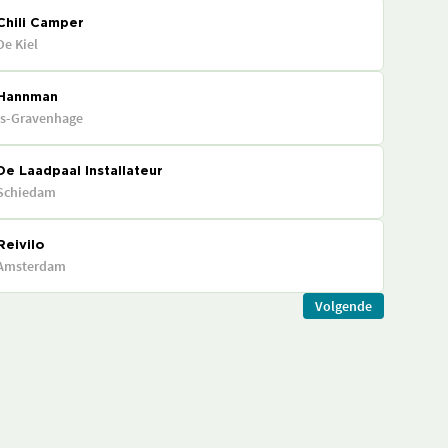
Chili Camper
De Kiel
Hannman
's-Gravenhage
De Laadpaal Installateur
Schiedam
Reivilo
Amsterdam
Volgende