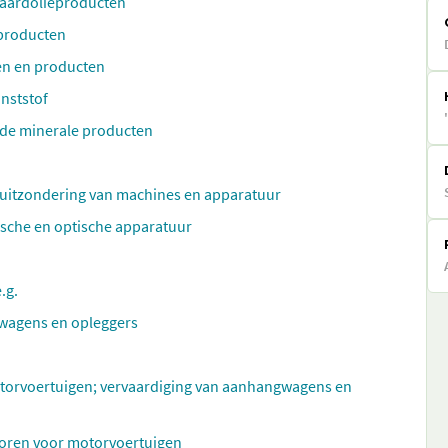
e aardolieproducten
 producten
en en producten
nststof
nde minerale producten
 uitzondering van machines en apparatuur
ische en optische apparatuur
.g.
wagens en opleggers
otorvoertuigen; vervaardiging van aanhangwagens en
horen voor motorvoertuigen