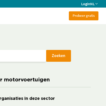
Login
NL
Probeer gratis
Zoeken
or motorvoertuigen
rganisaties in deze sector