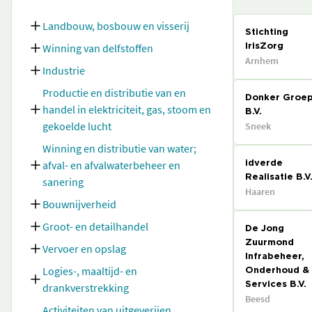
Landbouw, bosbouw en visserij
Stichting
Winning van delfstoffen
IrisZorg
Arnhem
Industrie
Productie en distributie van en
Donker Groe
handel in elektriciteit, gas, stoom en
B.V.
gekoelde lucht
Sneek
Winning en distributie van water;
afval- en afvalwaterbeheer en
idverde
Realisatie B.V
sanering
Haaren
Bouwnijverheid
Groot- en detailhandel
De Jong
Zuurmond
Vervoer en opslag
Infrabeheer,
Logies-, maaltijd- en
Onderhoud &
drankverstrekking
Services B.V.
Beesd
Activiteiten van uitgeverijen,