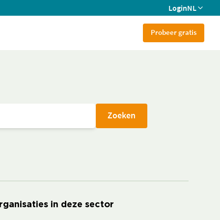
Login
NL
Probeer gratis
Zoeken
rganisaties in deze sector