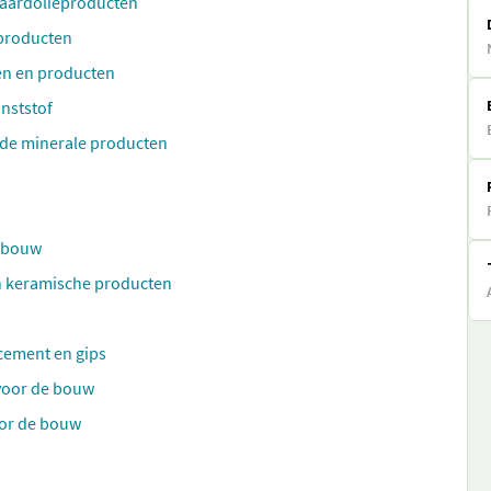
e aardolieproducten
 producten
en en producten
nststof
nde minerale producten
e bouw
en keramische producten
cement en gips
voor de bouw
oor de bouw