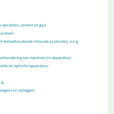
n van beton, cement en gips
uursteen
et-metaalhoudende minerale producten, n.e.g.
 uitzondering van machines en apparatuur
ische en optische apparatuur
.g.
wagens en opleggers