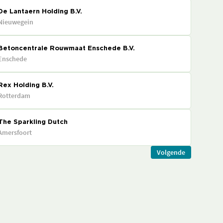
De Lantaern Holding B.V.
Nieuwegein
Betoncentrale Rouwmaat Enschede B.V.
Enschede
Rex Holding B.V.
Rotterdam
The Sparkling Dutch
Amersfoort
Volgende