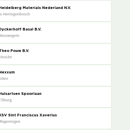
Heidelberg Materials Nederland N.V.
's-Hertogenbosch
Dyckerhoff Basal B.V.
Nieuwegein
Theo Pouw B.V.
Utrecht
Nexxum
Uden
Huisartsen Spoorlaan
Tilburg
KSV Sint Franciscus Xaverius
Wageningen