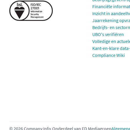
Financiële informa
Inzicht in aandeel
Jaarrekening opvr
Bedrijfs- en sector
UBO's verifiëren
Volledige en actuel
Kant-en-klare data-
Compliance Wiki
© 2026 Company Info
|
Onderdeel van
FD Mediagroep
Algemene