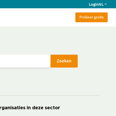
Login
NL
Probeer gratis
Zoeken
rganisaties in deze sector