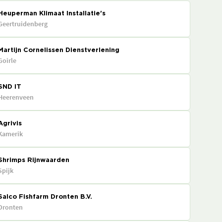
Heuperman Klimaat Installatie's
Geertruidenberg
Martijn Cornelissen Dienstverlening
Goirle
SND IT
Heerenveen
Agrivis
Kamerik
Shrimps Rijnwaarden
Spijk
Salco Fishfarm Dronten B.V.
Dronten