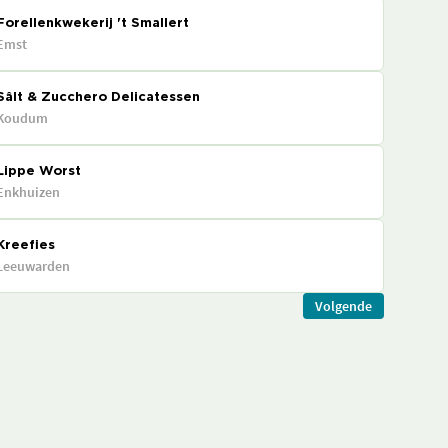
Forellenkwekerij 't Smallert
Emst
Sâlt & Zucchero Delicatessen
Koudum
Lippe Worst
Enkhuizen
Kreefies
Leeuwarden
Volgende