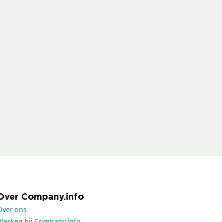
Over Company.info
Over ons
Werken bij Company.info