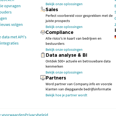
Bekijk onze oplossingen
tie opvragen
Sales
houders
Perfect voorbereid voor gesprekken met de
agen
juiste prospects
nieuws volgen
Bekijk onze oplossingen
Compliance
e data met API's
Alle risico's in kaart van bedrijven en
integraties
bestuurders
Bekijk onze oplossingen
Data analyse & BI
Ontdek 500+ actuele en betrouwbare data
kenmerken
Bekijk onze oplossingen
Partners
Word partner van Company.info en voorzie
klanten van diepgaande bedrijfsinformatie
Bekijk hoe je partner wordt
 voorwaarden
Privacybeleid