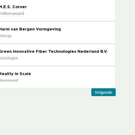
M.E.S. Corner
Valkenswaard
Harm van Bergen Vormgeving
Venray
Green Innovative Fiber Technologies Nederland B.V.
Groningen
Reality in Scale
Roermond
Volgende