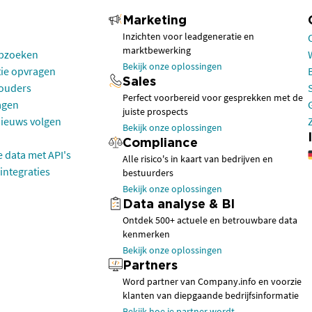
Marketing
Inzichten voor leadgeneratie en
marktbewerking
opzoeken
Bekijk onze oplossingen
tie opvragen
Sales
houders
Perfect voorbereid voor gesprekken met de
agen
juiste prospects
nieuws volgen
Bekijk onze oplossingen
Compliance
e data met API's
Alle risico's in kaart van bedrijven en
integraties
bestuurders
Bekijk onze oplossingen
Data analyse & BI
Ontdek 500+ actuele en betrouwbare data
kenmerken
Bekijk onze oplossingen
Partners
Word partner van Company.info en voorzie
klanten van diepgaande bedrijfsinformatie
Bekijk hoe je partner wordt