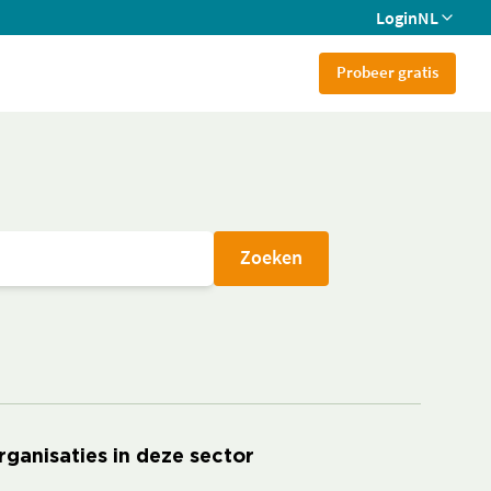
Login
NL
Probeer gratis
Zoeken
rganisaties in deze sector