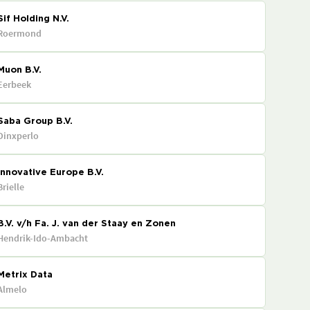
Sif Holding N.V.
Roermond
Muon B.V.
Eerbeek
Saba Group B.V.
Dinxperlo
Innovative Europe B.V.
Brielle
B.V. v/h Fa. J. van der Staay en Zonen
Hendrik-Ido-Ambacht
Metrix Data
Almelo