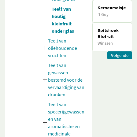
Teelt van
Kersenmeisje
't Goy
houtig
kleinfruit
onder glas
Spitshoek
Biofruit
Teelt van
Winssen
oliehoudende
vruchten
Volgende
Teelt van
gewassen
bestemd voor de
vervaardiging van
dranken
Teelt van
specerijgewassen
en van
aromatische en
medicinale