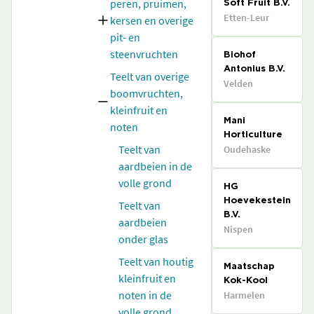
peren, pruimen,
Soft Fruit B.V.
Etten-Leur
kersen en overige
pit- en
steenvruchten
Biohof
Antonius B.V.
Teelt van overige
Velden
boomvruchten,
kleinfruit en
Mani
noten
Horticulture
Teelt van
Oudehaske
aardbeien in de
volle grond
HG
Hoevekestein
Teelt van
B.V.
aardbeien
Nispen
onder glas
Teelt van houtig
Maatschap
kleinfruit en
Kok-Kool
noten in de
Harmelen
volle grond