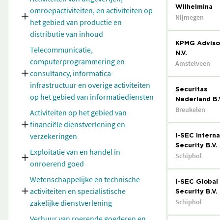
Wilhelmina
omroepactiviteiten, en activiteiten op
Nijmegen
het gebied van productie en
distributie van inhoud
KPMG Adviso
Telecommunicatie,
N.V.
computerprogrammering en
Amstelveen
consultancy, informatica-
infrastructuur en overige activiteiten
Securitas
op het gebied van informatiediensten
Nederland B.
Breukelen
Activiteiten op het gebied van
financiële dienstverlening en
verzekeringen
I-SEC Interna
Security B.V.
Exploitatie van en handel in
Schiphol
onroerend goed
Wetenschappelijke en technische
I-SEC Global
activiteiten en specialistische
Security B.V.
Schiphol
zakelijke dienstverlening
Verhuur van roerende goederen en