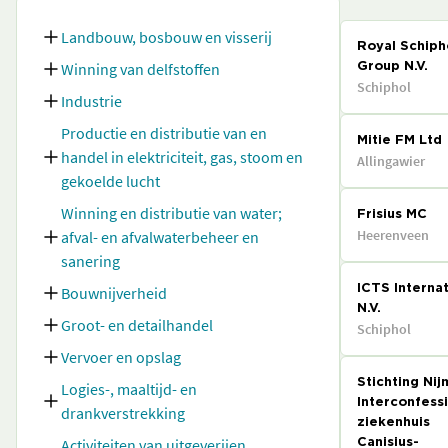
Landbouw, bosbouw en visserij
Royal Schiph
Winning van delfstoffen
Group N.V.
Schiphol
Industrie
Productie en distributie van en
Mitie FM Ltd
handel in elektriciteit, gas, stoom en
Allingawier
gekoelde lucht
Winning en distributie van water;
Frisius MC
Heerenveen
afval- en afvalwaterbeheer en
sanering
Bouwnijverheid
ICTS Internat
N.V.
Groot- en detailhandel
Schiphol
Vervoer en opslag
Stichting Ni
Logies-, maaltijd- en
Interconfess
drankverstrekking
ziekenhuis
Activiteiten van uitgeverijen,
Canisius-