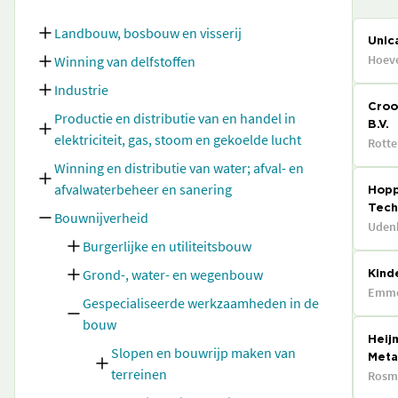
Landbouw, bosbouw en visserij
Unic
Hoev
Winning van delfstoffen
Industrie
Croo
Productie en distributie van en handel in
B.V.
elektriciteit, gas, stoom en gekoelde lucht
Rott
Winning en distributie van water; afval- en
afvalwaterbeheer en sanering
Hopp
Tech
Bouwnijverheid
Uden
Burgerlijke en utiliteitsbouw
Grond-, water- en wegenbouw
Kind
Emm
Gespecialiseerde werkzaamheden in de
bouw
Heijm
Slopen en bouwrijp maken van
Metaa
terreinen
Rosm