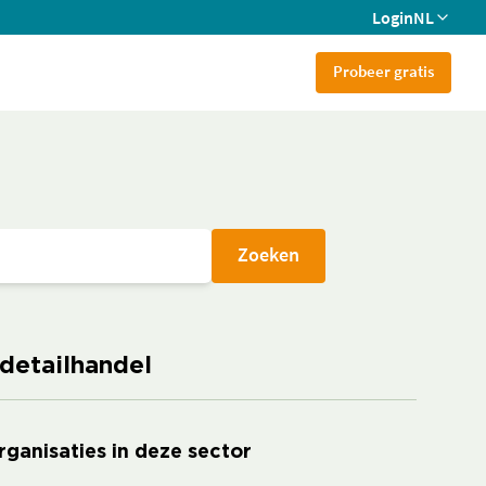
Login
NL
Probeer gratis
Zoeken
 detailhandel
rganisaties in deze sector