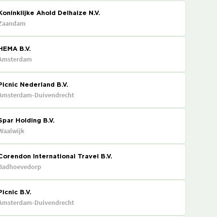
Koninklijke Ahold Delhaize N.V.
Zaandam
HEMA B.V.
Amsterdam
Picnic Nederland B.V.
Amsterdam-Duivendrecht
Spar Holding B.V.
Waalwijk
Corendon International Travel B.V.
Badhoevedorp
Picnic B.V.
Amsterdam-Duivendrecht