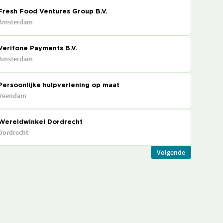
Fresh Food Ventures Group B.V.
Amsterdam
Verifone Payments B.V.
Amsterdam
Persoonlijke hulpverlening op maat
Veendam
Wereldwinkel Dordrecht
Dordrecht
Volgende