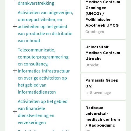
drankverstrekking
Medisch Centrum
Groningen
Activiteiten van uitgeverijen,
(UMCG) /
omroepactiviteiten, en
Poliklinische
activiteiten op het gebied
Apotheek UMCG
Groningen
van productie en distributie
van inhoud
Universitair
Telecommunicatie,
Medisch Centrum
computerprogrammering
Utrecht
en consultancy,
Utrecht
informatica-infrastructuur
en overige activiteiten op
Parnassia Groep
het gebied van
B.V.
informatiediensten
's-Gravenhage
Activiteiten op het gebied
van financiële
Radboud
dienstverlening en
universitair
medisch centrum
verzekeringen
/ Radboudumc