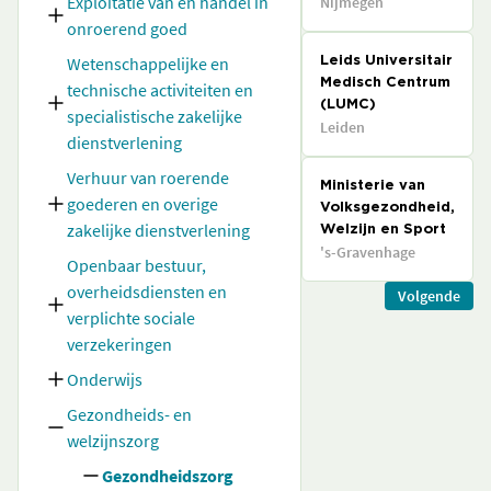
Exploitatie van en handel in
Nijmegen
onroerend goed
Wetenschappelijke en
Leids Universitair
Medisch Centrum
technische activiteiten en
(LUMC)
specialistische zakelijke
Leiden
dienstverlening
Verhuur van roerende
Ministerie van
goederen en overige
Volksgezondheid,
zakelijke dienstverlening
Welzijn en Sport
's-Gravenhage
Openbaar bestuur,
overheidsdiensten en
Volgende
verplichte sociale
verzekeringen
Onderwijs
Gezondheids- en
welzijnszorg
Gezondheidszorg