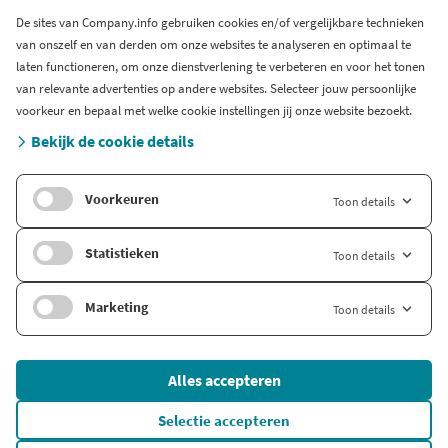
Werken bij Company.info
De sites van Company.info gebruiken cookies en/of vergelijkbare technieken
van onszelf en van derden om onze websites te analyseren en optimaal te
Blog
laten functioneren, om onze dienstverlening te verbeteren en voor het tonen
Support
van relevante advertenties op andere websites. Selecteer jouw persoonlijke
Systeem status en storingen
voorkeur en bepaal met welke cookie instellingen jij onze website bezoekt.
Gratis bedrijfsinformatie
Bekijk de cookie details
Zoek branche-informatie
Voorkeuren
Toon details
Internationaal
Company.info Deutschland
Statistieken
Toon details
Company.info English
Marketing
Toon details
© 2026 Company Info
Alles accepteren
Onderdeel van
FD Mediagroep
Algemene voorwaarden
Selectie accepteren
Privacybeleid