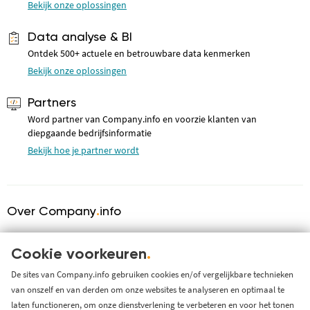
Bekijk onze oplossingen
Data analyse & BI
Ontdek 500+ actuele en betrouwbare data kenmerken
Bekijk onze oplossingen
Partners
Word partner van Company.info en voorzie klanten van
diepgaande bedrijfsinformatie
Bekijk hoe je partner wordt
Over Company
.
info
Over ons
KVK serviceprovider
Cookie voorkeuren
.
Werken bij Company.info
De sites van Company.info gebruiken cookies en/of vergelijkbare technieken
van onszelf en van derden om onze websites te analyseren en optimaal te
Blog
laten functioneren, om onze dienstverlening te verbeteren en voor het tonen
Support