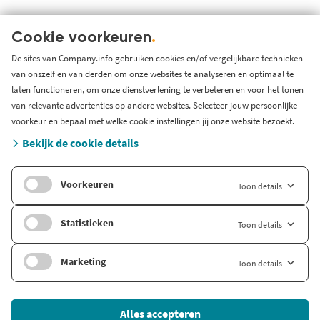
Over ons
KVK serviceprovider
Cookie voorkeuren
.
Werken bij Company.info
De sites van Company.info gebruiken cookies en/of vergelijkbare technieken
van onszelf en van derden om onze websites te analyseren en optimaal te
Blog
laten functioneren, om onze dienstverlening te verbeteren en voor het tonen
Support
van relevante advertenties op andere websites. Selecteer jouw persoonlijke
Systeem status en storingen
voorkeur en bepaal met welke cookie instellingen jij onze website bezoekt.
Gratis bedrijfsinformatie
Bekijk de cookie details
Zoek branche-informatie
Voorkeuren
Toon details
Internationaal
Company.info Deutschland
Statistieken
Toon details
Company.info English
Marketing
Toon details
© 2026 Company Info
Alles accepteren
Onderdeel van
FD Mediagroep