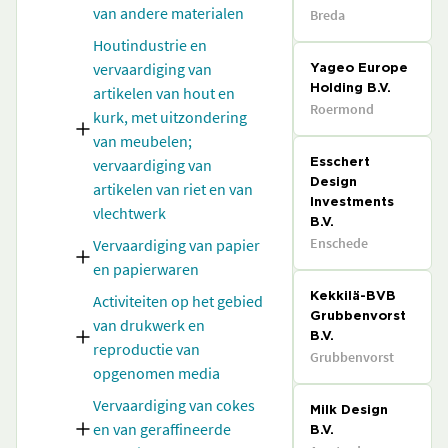
van andere materialen
Breda
Houtindustrie en
vervaardiging van
Yageo Europe
artikelen van hout en
Holding B.V.
Roermond
kurk, met uitzondering
van meubelen;
vervaardiging van
Esschert
Design
artikelen van riet en van
Investments
vlechtwerk
B.V.
Enschede
Vervaardiging van papier
en papierwaren
Activiteiten op het gebied
Kekkilä-BVB
Grubbenvorst
van drukwerk en
B.V.
reproductie van
Grubbenvorst
opgenomen media
Vervaardiging van cokes
Milk Design
en van geraffineerde
B.V.