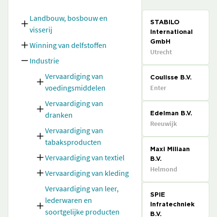
Landbouw, bosbouw en
STABILO
visserij
International
GmbH
Winning van delfstoffen
Utrecht
Industrie
Vervaardiging van
Coulisse B.V.
voedingsmiddelen
Enter
Vervaardiging van
dranken
Edelman B.V.
Reeuwijk
Vervaardiging van
tabaksproducten
Maxi Miliaan
Vervaardiging van textiel
B.V.
Helmond
Vervaardiging van kleding
Vervaardiging van leer,
SPIE
lederwaren en
Infratechniek
soortgelijke producten
B.V.