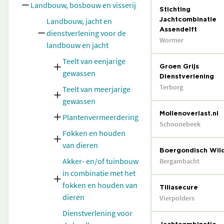
Landbouw, bosbouw en visserij
Stichting
Landbouw, jacht en
Jachtcombinatie
Assendelft
dienstverlening voor de
Wormer
landbouw en jacht
Teelt van eenjarige
Groen Grijs
gewassen
Dienstverlening
Terborg
Teelt van meerjarige
gewassen
Mollenoverlast.nl
Plantenvermeerdering
Schoonebeek
Fokken en houden
van dieren
Boergondisch Wil
Akker- en/of tuinbouw
Bergambacht
in combinatie met het
fokken en houden van
Tiliasecure
dieren
Vierpolders
Dienstverlening voor