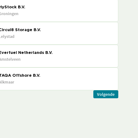
HyStock B.V.
Groningen
Circul8 Storage B.V.
Lelystad
Everfuel Netherlands B.V.
Amstelveen
TAQA Offshore B.V.
Alkmaar
Volgende