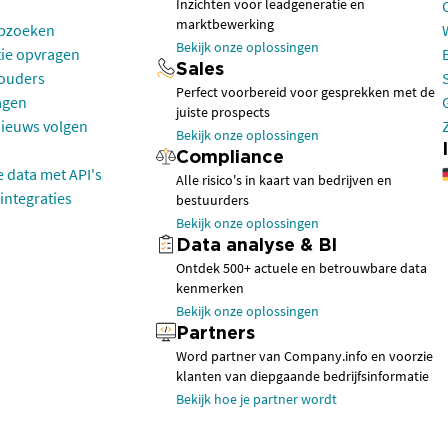
Inzichten voor leadgeneratie en
marktbewerking
opzoeken
Bekijk onze oplossingen
tie opvragen
Sales
houders
Perfect voorbereid voor gesprekken met de
agen
juiste prospects
nieuws volgen
Bekijk onze oplossingen
Compliance
e data met API's
Alle risico's in kaart van bedrijven en
integraties
bestuurders
Bekijk onze oplossingen
Data analyse & BI
Ontdek 500+ actuele en betrouwbare data
kenmerken
Bekijk onze oplossingen
Partners
Word partner van Company.info en voorzie
klanten van diepgaande bedrijfsinformatie
Bekijk hoe je partner wordt