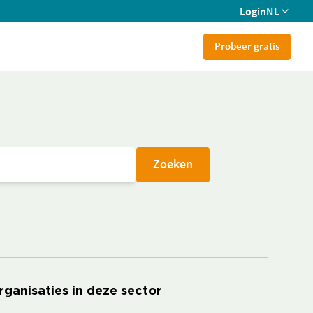
Login
NL
Probeer gratis
Zoeken
rganisaties in deze sector