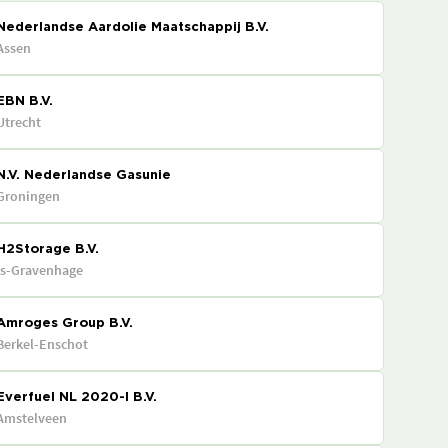
Nederlandse Aardolie Maatschappij B.V.
Assen
EBN B.V.
Utrecht
N.V. Nederlandse Gasunie
Groningen
H2Storage B.V.
's-Gravenhage
Amroges Group B.V.
Berkel-Enschot
Everfuel NL 2020-I B.V.
Amstelveen