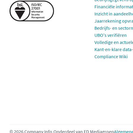
Financiële informa
Inzicht in aandeel
Jaarrekening opvr
Bedrijfs- en sector
UBO's verifiëren
Volledige en actuel
Kant-en-klare data-
Compliance Wiki
© 2026 Company Info
|
Onderdeel van
FD Mediagroep
Algemene