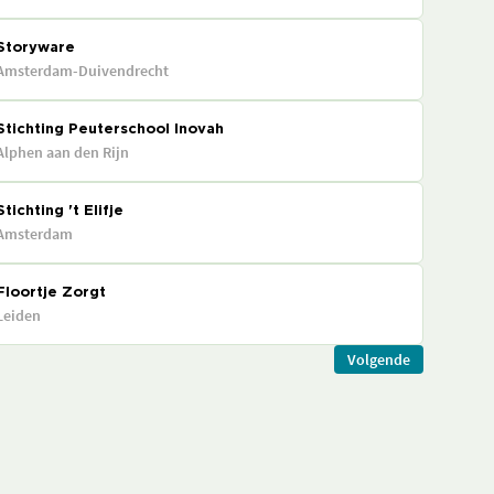
Storyware
Amsterdam-Duivendrecht
Stichting Peuterschool Inovah
Alphen aan den Rijn
Stichting 't Elifje
Amsterdam
Floortje Zorgt
Leiden
Volgende