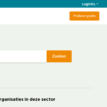
Login
NL
Probeer gratis
Zoeken
rganisaties in deze sector