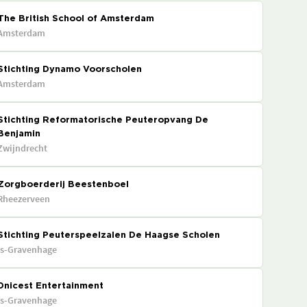
The British School of Amsterdam
Amsterdam
Stichting Dynamo Voorscholen
Amsterdam
Stichting Reformatorische Peuteropvang De
Benjamin
Zwijndrecht
Zorgboerderij Beestenboel
Rheezerveen
Stichting Peuterspeelzalen De Haagse Scholen
's-Gravenhage
Dnicest Entertainment
's-Gravenhage