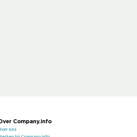
Over Company.info
Over ons
Werken bij Company.info