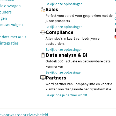
Bekijk onze oplossingen
tie opvragen
Sales
houders
Perfect voorbereid voor gesprekken met de
agen
juiste prospects
nieuws volgen
Bekijk onze oplossingen
Compliance
e data met API's
Alle risico's in kaart van bedrijven en
integraties
bestuurders
Bekijk onze oplossingen
Data analyse & BI
Ontdek 500+ actuele en betrouwbare data
kenmerken
Bekijk onze oplossingen
Partners
Word partner van Company.info en voorzie
klanten van diepgaande bedrijfsinformatie
Bekijk hoe je partner wordt
 voorwaarden
Privacybeleid