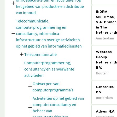
omroepactiviteiten, en activiteiten op
het gebied van productie en distributie
van inhoud
INDRA
SISTEMAS,
Telecommunicatie,
S.A. Branch
computerprogrammering en
in The
consultancy, informatica-
Netherland
Amsterdam
infrastructuur en overige activiteiten
op het gebied van informatiediensten
Westcon
Telecommunicatie
Group
Computerprogrammering,
Netherland
consultancy en aanverwante
B.V.
Houten
activiteiten
Ontwerpen van
Getronics
computerprogramma’s
B.V.
Rotterdam
Activiteiten op het gebied van
computerconsultancy en
beheer van
Adyen N.V.