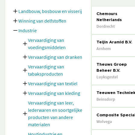
Landbouw, bosbouw en visserij
Chemours
Winning van delfstoffen
Netherlands
Dordrecht
Industrie
Vervaardiging van
Teijin Aramid B.V.
voedingsmiddelen
Arnhem
Vervaardiging van dranken
Theuws Groep
Vervaardiging van
Beheer B.V.
tabaksproducten
Luyksgestel
Vervaardiging van textiel
Vervaardiging van kleding
Teeuwen Technie
Beinsdorp
Vervaardiging van leer,
lederwaren en soortgelijke
Composite Specia
producten van andere
Wolvega
materialen
Houtindustrie en