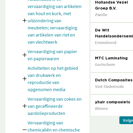
Hollandse Vezel
vervaardiging van artikelen
Groep B.V.
van hout en kurk, met
Zwolle
uitzondering van
meubelen; vervaardiging
De Wit
van artikelen van riet en
Handelsondernem
van vlechtwerk
Emmeloord
Vervaardiging van papier
en papierwaren
MTC Laminating
Gorinchem
Activiteiten op het gebied
van drukwerk en
Dutch Composites
reproductie van
Sint-Oedenrode
opgenomen media
Vervaardiging van cokes en
yhair composiets
van geraffineerde
Almere
aardolieproducten
Volg
Vervaardiging van
chemicaliën en chemische