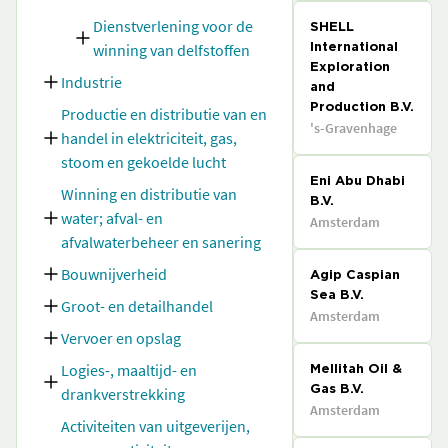
Dienstverlening voor de
SHELL
winning van delfstoffen
International
Exploration
Industrie
and
Production B.V.
Productie en distributie van en
's-Gravenhage
handel in elektriciteit, gas,
stoom en gekoelde lucht
Eni Abu Dhabi
Winning en distributie van
B.V.
water; afval- en
Amsterdam
afvalwaterbeheer en sanering
Bouwnijverheid
Agip Caspian
Sea B.V.
Groot- en detailhandel
Amsterdam
Vervoer en opslag
Logies-, maaltijd- en
Mellitah Oil &
drankverstrekking
Gas B.V.
Amsterdam
Activiteiten van uitgeverijen,