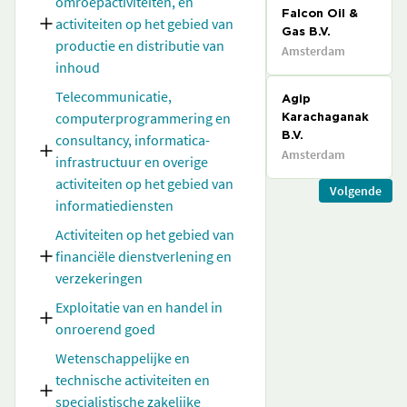
omroepactiviteiten, en
Falcon Oil &
activiteiten op het gebied van
Gas B.V.
productie en distributie van
Amsterdam
inhoud
Telecommunicatie,
Agip
computerprogrammering en
Karachaganak
consultancy, informatica-
B.V.
Amsterdam
infrastructuur en overige
activiteiten op het gebied van
Volgende
informatiediensten
Activiteiten op het gebied van
financiële dienstverlening en
verzekeringen
Exploitatie van en handel in
onroerend goed
Wetenschappelijke en
technische activiteiten en
specialistische zakelijke