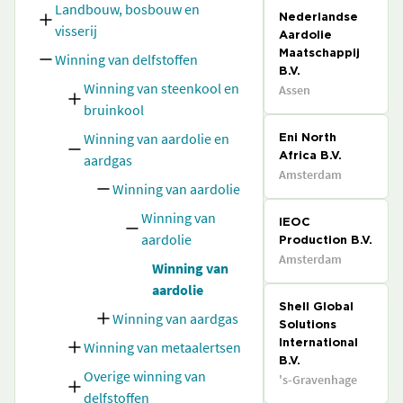
Landbouw, bosbouw en
Nederlandse
visserij
Aardolie
Maatschappij
Winning van delfstoffen
B.V.
Winning van steenkool en
Assen
bruinkool
Winning van aardolie en
Eni North
aardgas
Africa B.V.
Amsterdam
Winning van aardolie
Winning van
IEOC
aardolie
Production B.V.
Amsterdam
Winning van
aardolie
Shell Global
Winning van aardgas
Solutions
Winning van metaalertsen
International
B.V.
Overige winning van
's-Gravenhage
delfstoffen