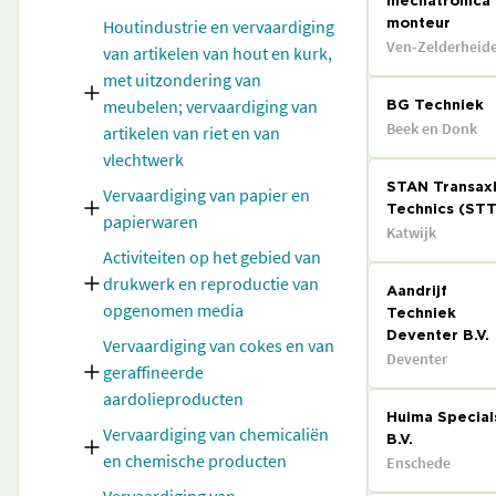
mechatronica
Houtindustrie en vervaardiging
monteur
Ven-Zelderheid
van artikelen van hout en kurk,
met uitzondering van
meubelen; vervaardiging van
BG Techniek
Beek en Donk
artikelen van riet en van
vlechtwerk
STAN Transax
Vervaardiging van papier en
Technics (STT
papierwaren
Katwijk
Activiteiten op het gebied van
drukwerk en reproductie van
Aandrijf
opgenomen media
Techniek
Deventer B.V.
Vervaardiging van cokes en van
Deventer
geraffineerde
aardolieproducten
Huima Special
Vervaardiging van chemicaliën
B.V.
en chemische producten
Enschede