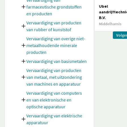
Vervaardiging van
farmaceutische grondstoffen
Ubel
en producten
aandrijftechni
B.V.
Vervaardiging van producten
Middelharnis
van rubber of kunststof
Volge
Vervaardiging van overige niet-
metaalhoudende minerale
producten
Vervaardiging van basismetalen
Vervaardiging van producten
van metaal, met uitzondering
van machines en apparatuur
Vervaardiging van computers
en van elektronische en
optische apparatuur
Vervaardiging van elektrische
apparatuur