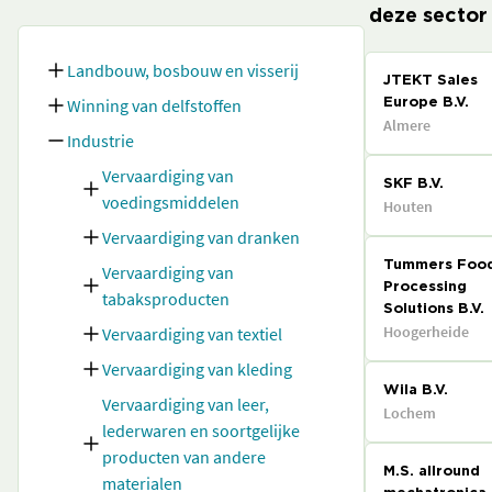
deze sector
Landbouw, bosbouw en visserij
JTEKT Sales
Winning van delfstoffen
Europe B.V.
Almere
Industrie
Vervaardiging van
SKF B.V.
voedingsmiddelen
Houten
Vervaardiging van dranken
Tummers Foo
Vervaardiging van
Processing
tabaksproducten
Solutions B.V.
Hoogerheide
Vervaardiging van textiel
Vervaardiging van kleding
Wila B.V.
Vervaardiging van leer,
Lochem
lederwaren en soortgelijke
producten van andere
M.S. allround
materialen