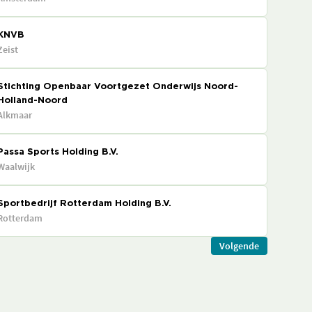
KNVB
Zeist
Stichting Openbaar Voortgezet Onderwijs Noord-
Holland-Noord
Alkmaar
Passa Sports Holding B.V.
Waalwijk
Sportbedrijf Rotterdam Holding B.V.
Rotterdam
Volgende