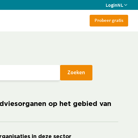
Login
NL
Probeer gratis
Zoeken
adviesorganen op het gebied van
rganisaties in deze sector