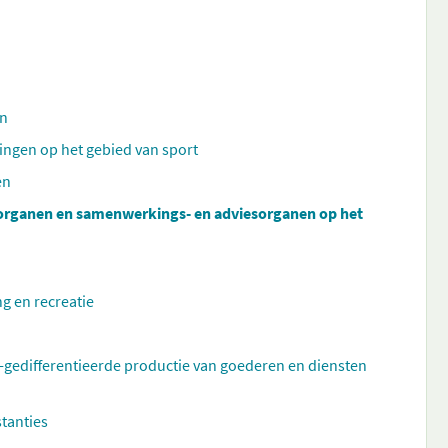
en
gingen op het gebied van sport
en
 organen en samenwerkings- en adviesorganen op het
ng en recreatie
t-gedifferentieerde productie van goederen en diensten
stanties