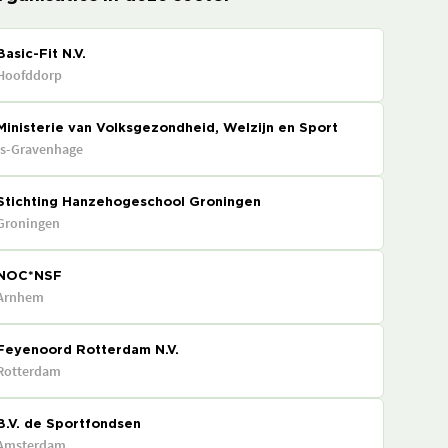
Basic-Fit N.V.
Hoofddorp
Ministerie van Volksgezondheid, Welzijn en Sport
's-Gravenhage
Stichting Hanzehogeschool Groningen
Groningen
NOC*NSF
Arnhem
Feyenoord Rotterdam N.V.
Rotterdam
B.V. de Sportfondsen
Amsterdam