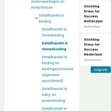
motorvoertuigen en
motorfietsen
Stichting
Dress for
Detailhandel in
Success
kleding
Rotterdam
Rotterdam
Detailhandel in
herenkleding
Stichting
Detailhandel in
Dress for
dameskleding
Success
Nederland
Detailhandel in
Amstelveen
kleding en
kledingaccessoires
Volgende
(algemeen
assortiment)
Detailhandel in
baby- en
kinderkleding
Detailhandel in