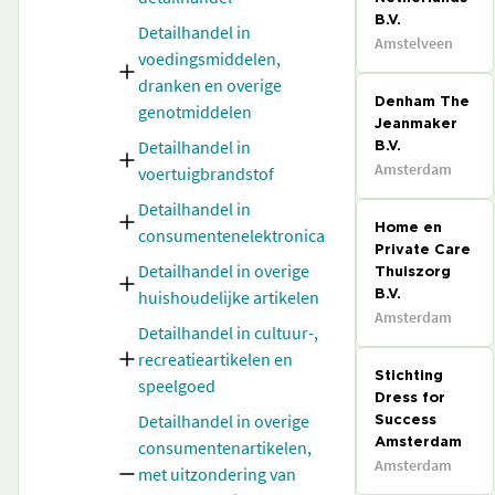
B.V.
Detailhandel in
Amstelveen
voedingsmiddelen,
dranken en overige
Denham The
genotmiddelen
Jeanmaker
Detailhandel in
B.V.
Amsterdam
voertuigbrandstof
Detailhandel in
Home en
consumentenelektronica
Private Care
Detailhandel in overige
Thuiszorg
huishoudelijke artikelen
B.V.
Amsterdam
Detailhandel in cultuur-,
recreatieartikelen en
Stichting
speelgoed
Dress for
Detailhandel in overige
Success
consumentenartikelen,
Amsterdam
Amsterdam
met uitzondering van