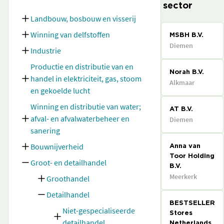
sector
Landbouw, bosbouw en visserij
Winning van delfstoffen
MSBH B.V.
Diemen
Industrie
Productie en distributie van en
Norah B.V.
handel in elektriciteit, gas, stoom
Alkmaar
en gekoelde lucht
Winning en distributie van water;
AT B.V.
afval- en afvalwaterbeheer en
Diemen
sanering
Bouwnijverheid
Anna van
Toor Holding
Groot- en detailhandel
B.V.
Meerkerk
Groothandel
Detailhandel
BESTSELLER
Niet-gespecialiseerde
Stores
detailhandel
Netherlands