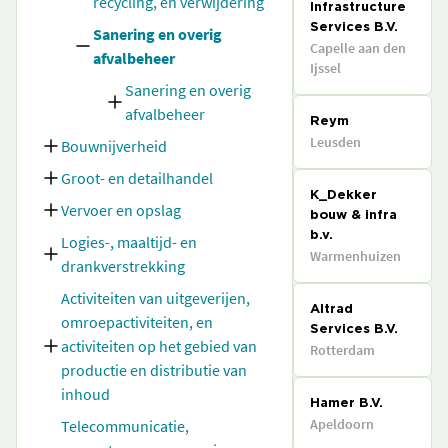
recycling, en verwijdering
Infrastructure
Services B.V.
Sanering en overig
Capelle aan den
afvalbeheer
Ijssel
Sanering en overig
afvalbeheer
Reym
Leusden
Bouwnijverheid
Groot- en detailhandel
K_Dekker
Vervoer en opslag
bouw & infra
b.v.
Logies-, maaltijd- en
Warmenhuizen
drankverstrekking
Activiteiten van uitgeverijen,
Altrad
omroepactiviteiten, en
Services B.V.
activiteiten op het gebied van
Rotterdam
productie en distributie van
inhoud
Hamer B.V.
Apeldoorn
Telecommunicatie,