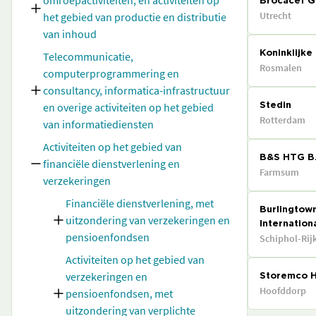
omroepactiviteiten, en activiteiten op
Brocacef G
Utrecht
het gebied van productie en distributie
van inhoud
Telecommunicatie,
Koninklijke
Rosmalen
computerprogrammering en
consultancy, informatica-infrastructuur
en overige activiteiten op het gebied
Stedin
Rotterdam
van informatiediensten
Activiteiten op het gebied van
B&S HTG B.
financiële dienstverlening en
Farmsum
verzekeringen
Financiële dienstverlening, met
Burlingtow
uitzondering van verzekeringen en
Internationa
pensioenfondsen
Schiphol-Rij
Activiteiten op het gebied van
verzekeringen en
Storemco H
Hoofddorp
pensioenfondsen, met
uitzondering van verplichte