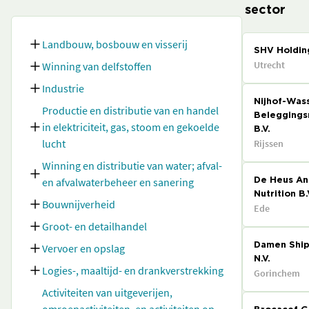
sector
Landbouw, bosbouw en visserij
SHV Holding
Utrecht
Winning van delfstoffen
Industrie
Nijhof-Was
Productie en distributie van en handel
Beleggings
in elektriciteit, gas, stoom en gekoelde
B.V.
lucht
Rijssen
Winning en distributie van water; afval-
en afvalwaterbeheer en sanering
De Heus An
Nutrition B.
Bouwnijverheid
Ede
Groot- en detailhandel
Vervoer en opslag
Damen Ship
N.V.
Logies-, maaltijd- en drankverstrekking
Gorinchem
Activiteiten van uitgeverijen,