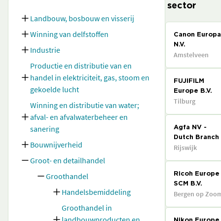
sector
Landbouw, bosbouw en visserij
Winning van delfstoffen
Canon Europa
N.V.
Industrie
Amstelveen
Productie en distributie van en
handel in elektriciteit, gas, stoom en
FUJIFILM
gekoelde lucht
Europe B.V.
Tilburg
Winning en distributie van water;
afval- en afvalwaterbeheer en
sanering
Agfa NV -
Dutch Branch
Bouwnijverheid
Rijswijk
Groot- en detailhandel
Groothandel
Ricoh Europe
SCM B.V.
Handelsbemiddeling
Bergen op Zoo
Groothandel in
landbouwproducten en
Nikon Europe