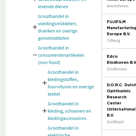
Amstelveen
levende dieren
Groothandel in
voedingsmiddelen,
FUJIFILM
Manufacturin
dranken en overige
Europe B.V.
genotmiddelen
Tilburg
Groothandel in
consumentenartikelen
Edco
(non-food)
Eindhoven B.V
Eindhoven
Groothandel in
kledingstoffen,
fournituren en overige
D.O.R.C. Dutc
Ophthalmic
textiel
Research
Groothandel in
Center
kleding, schoenen en
(International
B.V.
kledingaccessoires
Zuidland
Groothandel in
elektrische