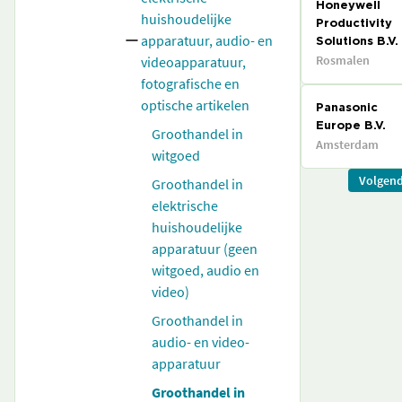
Honeywell
huishoudelijke
Productivity
apparatuur, audio- en
Solutions B.V.
Rosmalen
videoapparatuur,
fotografische en
optische artikelen
Panasonic
Europe B.V.
Groothandel in
Amsterdam
witgoed
Volgen
Groothandel in
elektrische
huishoudelijke
apparatuur (geen
witgoed, audio en
video)
Groothandel in
audio- en video-
apparatuur
Groothandel in