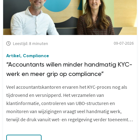
09-07-2026
Leestijd: 8 minuten
Artikel
Compliance
,
“Accountants willen minder handmatig KYC-
werk en meer grip op compliance”
Veel accountantskantoren ervaren het KYC-proces nog als
tijdrovend en versnipperd. Het verzamelen van
klantinformatie, controleren van UBO-structuren en
monitoren van wijzigingen vraagt veel handmatig werk,
terwijl de druk vanuit wet- en regelgeving verder toeneemt.
Daardoor groeit de behoefte aan slimme ondersteuning. De
grootste uitdaging ligt namelijk niet bij de Wwft zelf, maar