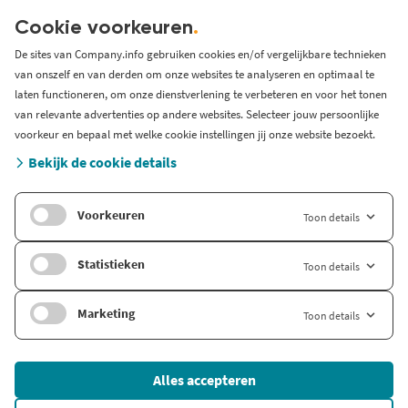
Over ons
KVK serviceprovider
Cookie voorkeuren
.
Werken bij Company.info
De sites van Company.info gebruiken cookies en/of vergelijkbare technieken
van onszelf en van derden om onze websites te analyseren en optimaal te
Blog
laten functioneren, om onze dienstverlening te verbeteren en voor het tonen
Support
van relevante advertenties op andere websites. Selecteer jouw persoonlijke
Systeem status en storingen
voorkeur en bepaal met welke cookie instellingen jij onze website bezoekt.
Gratis bedrijfsinformatie
Bekijk de cookie details
Zoek branche-informatie
Voorkeuren
Toon details
Internationaal
Company.info Deutschland
Statistieken
Toon details
Company.info English
Marketing
Toon details
© 2026 Company Info
Alles accepteren
Onderdeel van
FD Mediagroep