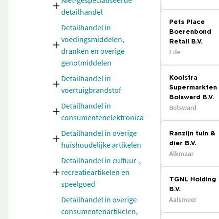
Niet-gespecialiseerde
detailhandel
Pets Place
Detailhandel in
Boerenbond
voedingsmiddelen,
Retail B.V.
dranken en overige
Ede
genotmiddelen
Detailhandel in
Kooistra
voertuigbrandstof
Supermarkten
Bolsward B.V.
Detailhandel in
Bolsward
consumentenelektronica
Detailhandel in overige
Ranzijn tuin &
huishoudelijke artikelen
dier B.V.
Alkmaar
Detailhandel in cultuur-,
recreatieartikelen en
TGNL Holding
speelgoed
B.V.
Detailhandel in overige
Aalsmeer
consumentenartikelen,