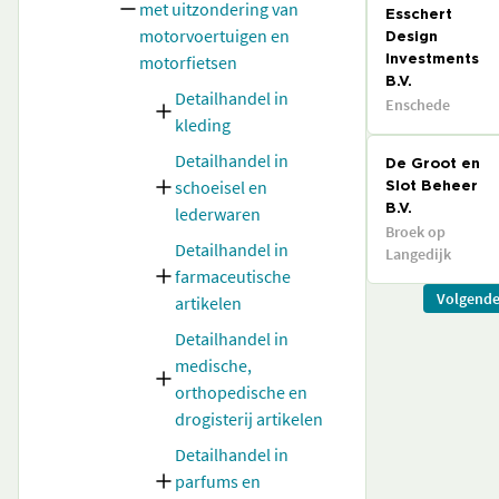
met uitzondering van
Esschert
motorvoertuigen en
Design
motorfietsen
Investments
B.V.
Detailhandel in
Enschede
kleding
Detailhandel in
De Groot en
schoeisel en
Slot Beheer
lederwaren
B.V.
Broek op
Detailhandel in
Langedijk
farmaceutische
Volgend
artikelen
Detailhandel in
medische,
orthopedische en
drogisterij artikelen
Detailhandel in
parfums en