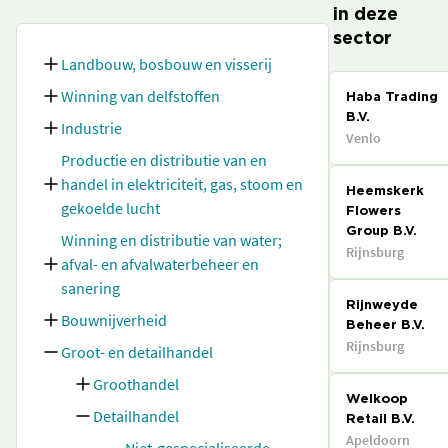
in deze
sector
Landbouw, bosbouw en visserij
Winning van delfstoffen
Haba Trading
B.V.
Industrie
Venlo
Productie en distributie van en
handel in elektriciteit, gas, stoom en
Heemskerk
gekoelde lucht
Flowers
Group B.V.
Winning en distributie van water;
Rijnsburg
afval- en afvalwaterbeheer en
sanering
Rijnweyde
Bouwnijverheid
Beheer B.V.
Rijnsburg
Groot- en detailhandel
Groothandel
Welkoop
Detailhandel
Retail B.V.
Apeldoorn