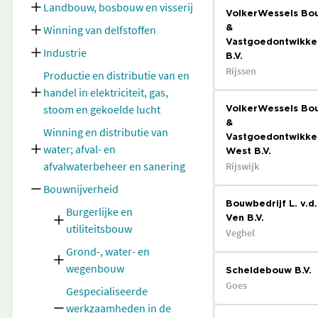
Landbouw, bosbouw en visserij
VolkerWessels Bo
Winning van delfstoffen
&
Vastgoedontwikke
Industrie
B.V.
Rijssen
Productie en distributie van en
handel in elektriciteit, gas,
stoom en gekoelde lucht
VolkerWessels Bo
&
Winning en distributie van
Vastgoedontwikke
water; afval- en
West B.V.
afvalwaterbeheer en sanering
Rijswijk
Bouwnijverheid
Bouwbedrijf L. v.d.
Burgerlijke en
Ven B.V.
utiliteitsbouw
Veghel
Grond-, water- en
wegenbouw
Scheldebouw B.V.
Goes
Gespecialiseerde
werkzaamheden in de