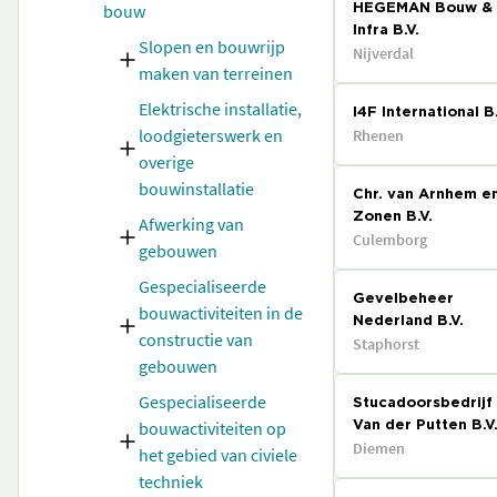
bouw
HEGEMAN Bouw &
Infra B.V.
Slopen en bouwrijp
Nijverdal
maken van terreinen
Elektrische installatie,
I4F International B.
loodgieterswerk en
Rhenen
overige
bouwinstallatie
Chr. van Arnhem e
Zonen B.V.
Afwerking van
Culemborg
gebouwen
Gespecialiseerde
Gevelbeheer
bouwactiviteiten in de
Nederland B.V.
constructie van
Staphorst
gebouwen
Gespecialiseerde
Stucadoorsbedrijf
bouwactiviteiten op
Van der Putten B.V
Diemen
het gebied van civiele
techniek