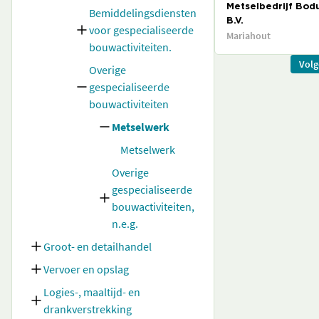
Metselbedrijf Bod
Bemiddelingsdiensten
B.V.
voor gespecialiseerde
Mariahout
bouwactiviteiten.
Vol
Overige
gespecialiseerde
bouwactiviteiten
Metselwerk
Metselwerk
Overige
gespecialiseerde
bouwactiviteiten,
n.e.g.
Groot- en detailhandel
Vervoer en opslag
Logies-, maaltijd- en
drankverstrekking