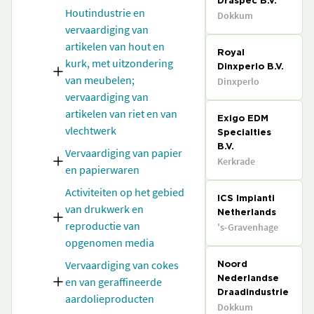
Draspec B.V.
Houtindustrie en
Dokkum
vervaardiging van
artikelen van hout en
Royal
kurk, met uitzondering
Dinxperlo B.V.
van meubelen;
Dinxperlo
vervaardiging van
artikelen van riet en van
Exigo EDM
vlechtwerk
Specialties
B.V.
Vervaardiging van papier
Kerkrade
en papierwaren
Activiteiten op het gebied
ICS Impianti
van drukwerk en
Netherlands
reproductie van
's-Gravenhage
opgenomen media
Vervaardiging van cokes
Noord
en van geraffineerde
Nederlandse
Draadindustrie
aardolieproducten
Dokkum