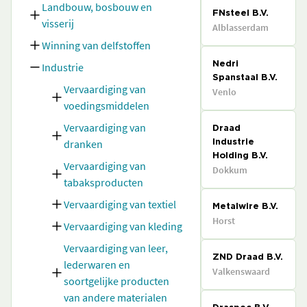
Landbouw, bosbouw en
FNsteel B.V.
visserij
Alblasserdam
Winning van delfstoffen
Industrie
Nedri
Spanstaal B.V.
Vervaardiging van
Venlo
voedingsmiddelen
Vervaardiging van
Draad
dranken
Industrie
Holding B.V.
Vervaardiging van
Dokkum
tabaksproducten
Vervaardiging van textiel
Metalwire B.V.
Horst
Vervaardiging van kleding
Vervaardiging van leer,
ZND Draad B.V.
lederwaren en
Valkenswaard
soortgelijke producten
van andere materialen