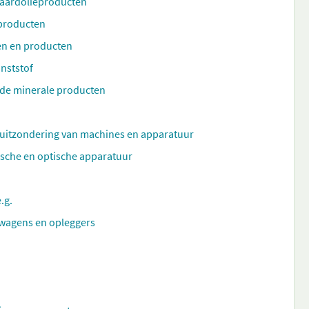
e aardolieproducten
 producten
en en producten
nststof
nde minerale producten
 uitzondering van machines en apparatuur
ische en optische apparatuur
.g.
wagens en opleggers