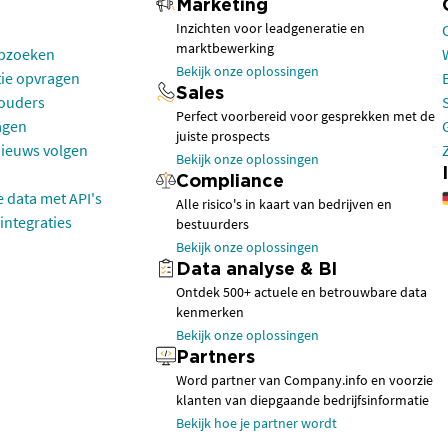
Marketing
Inzichten voor leadgeneratie en
marktbewerking
opzoeken
Bekijk onze oplossingen
tie opvragen
Sales
houders
Perfect voorbereid voor gesprekken met de
agen
juiste prospects
nieuws volgen
Bekijk onze oplossingen
Compliance
e data met API's
Alle risico's in kaart van bedrijven en
integraties
bestuurders
Bekijk onze oplossingen
Data analyse & BI
Ontdek 500+ actuele en betrouwbare data
kenmerken
Bekijk onze oplossingen
Partners
Word partner van Company.info en voorzie
klanten van diepgaande bedrijfsinformatie
Bekijk hoe je partner wordt