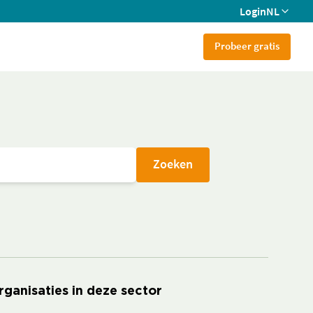
Login
NL
Probeer gratis
Zoeken
rganisaties in deze sector