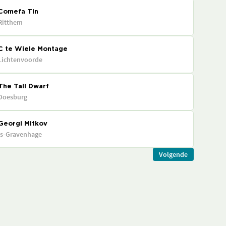
Comefa Tin
Ritthem
C te Wiele Montage
Lichtenvoorde
The Tall Dwarf
Doesburg
Georgi Mitkov
's-Gravenhage
Volgende