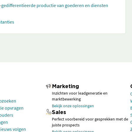
t-gedifferentieerde productie van goederen en diensten
stanties
Marketing
Inzichten voor leadgeneratie en
marktbewerking
opzoeken
Bekijk onze oplossingen
tie opvragen
Sales
houders
Perfect voorbereid voor gesprekken met de
agen
juiste prospects
nieuws volgen
Bekijk onze oplossingen