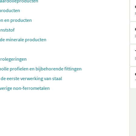
e aardolieproducten
 producten
en en producten
nststof
nde minerale producten
errolegeringen
holle profielen en bijbehorende fittingen
de eerste verwerking van staal
overige non-ferrometalen