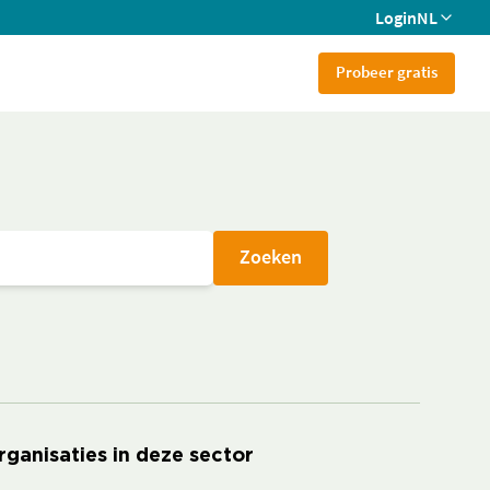
Login
NL
Probeer gratis
Zoeken
rganisaties in deze sector