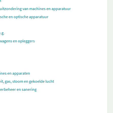
n
 uitzondering van machines en apparatuur
ische en optische apparatuur
.g.
wagens en opleggers
hines en apparaten
eit, gas, stoom en gekoelde lucht
aterbeheer en sanering