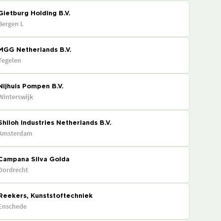
Gietburg Holding B.V.
Bergen L
MGG Netherlands B.V.
Tegelen
Nijhuis Pompen B.V.
Winterswijk
Shiloh Industries Netherlands B.V.
Amsterdam
Campana Silva Golda
Dordrecht
Reekers, Kunststoftechniek
Enschede