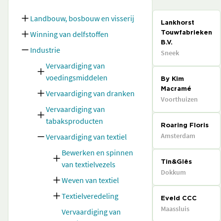
Landbouw, bosbouw en visserij
Lankhorst
Winning van delfstoffen
Touwfabrieken
B.V.
Industrie
Sneek
Vervaardiging van
voedingsmiddelen
By Kim
Macramé
Vervaardiging van dranken
Voorthuizen
Vervaardiging van
tabaksproducten
Roaring Floris
Amsterdam
Vervaardiging van textiel
Bewerken en spinnen
van textielvezels
Tin&Glês
Dokkum
Weven van textiel
Textielveredeling
Eveld CCC
Maassluis
Vervaardiging van