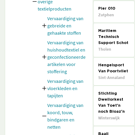
overige
textielproducten
Pier 010
Zutphen
Vervaardiging van
gebreide en
Maritiem
gehaakte stoffen
Technisch
Vervaardiging van
Support Schot
Tholen
huishoudtextiel en
geconfectioneerde
artikelen voor
Hengelsport
stoffering
Van Poortvliet
Sint-Annaland
Vervaardiging van
vloerkleden en
Stichting
tapijten
Dweilorkest
Vervaardiging van
Van Toet'n
koord, touw,
noch Bloaz'n
Winterswijk
bindgaren en
netten
Baaij