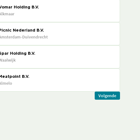
Vomar Holding B.V.
Alkmaar
Picnic Nederland B.V.
Amsterdam-Duivendrecht
Spar Holding B.V.
Waalwijk
Meatpoint B.V.
Almelo
Volgende