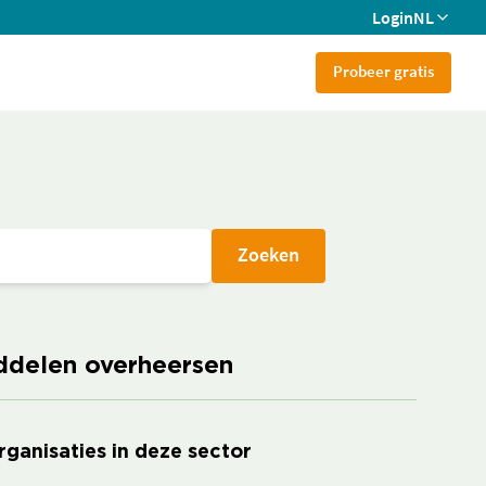
Login
NL
Probeer gratis
Zoeken
iddelen overheersen
rganisaties in deze sector