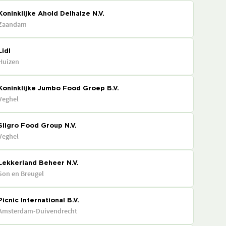
Koninklijke Ahold Delhaize N.V.
Zaandam
Lidl
Huizen
Koninklijke Jumbo Food Groep B.V.
Veghel
Sligro Food Group N.V.
Veghel
Lekkerland Beheer N.V.
Son en Breugel
Picnic International B.V.
Amsterdam-Duivendrecht