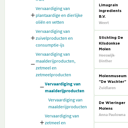
Limagrain
Vervaardiging van
Ingredients
plantaardige en dierlijke
B.V.
oliën en vetten
Weert
Vervaardiging van
zuivelproducten en
Stichting De
consumptie-ijs
Kilsdonkse
Molen
Vervaardiging van
Heeswijk-
maalderijproducten,
Dinther
zetmeel en
zetmeelproducten
Molenmuseum
"De Wachter"
Vervaardiging van
Zuidlaren
maalderijproducten
Vervaardiging van
De Wieringer
maalderijproducten
Molens
Anna Paulowna
Vervaardiging van
zetmeel en