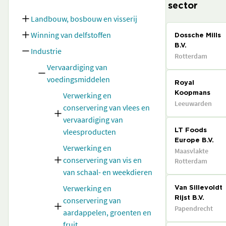
sector
Landbouw, bosbouw en visserij
Winning van delfstoffen
Dossche Mills
B.V.
Industrie
Rotterdam
Vervaardiging van
voedingsmiddelen
Royal
Verwerking en
Koopmans
Leeuwarden
conservering van vlees en
vervaardiging van
vleesproducten
LT Foods
Europe B.V.
Verwerking en
Maasvlakte
conservering van vis en
Rotterdam
van schaal- en weekdieren
Verwerking en
Van Sillevoldt
conservering van
Rijst B.V.
Papendrecht
aardappelen, groenten en
fruit