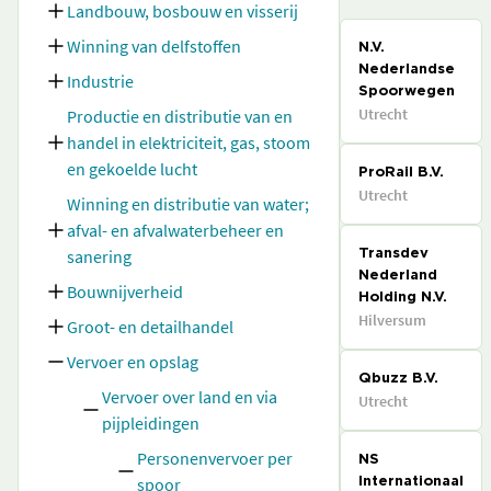
Landbouw, bosbouw en visserij
Winning van delfstoffen
N.V.
Nederlandse
Industrie
Spoorwegen
Utrecht
Productie en distributie van en
handel in elektriciteit, gas, stoom
en gekoelde lucht
ProRail B.V.
Utrecht
Winning en distributie van water;
afval- en afvalwaterbeheer en
sanering
Transdev
Nederland
Bouwnijverheid
Holding N.V.
Hilversum
Groot- en detailhandel
Vervoer en opslag
Qbuzz B.V.
Vervoer over land en via
Utrecht
pijpleidingen
Personenvervoer per
NS
spoor
Internationaal