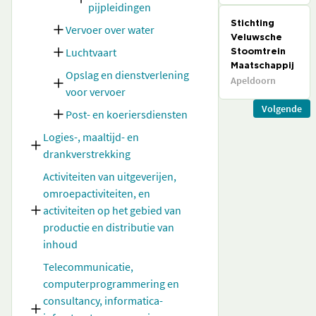
pijpleidingen
Stichting
Vervoer over water
Veluwsche
Luchtvaart
Stoomtrein
Maatschappij
Opslag en dienstverlening
Apeldoorn
voor vervoer
Volgende
Post- en koeriersdiensten
Logies-, maaltijd- en
drankverstrekking
Activiteiten van uitgeverijen,
omroepactiviteiten, en
activiteiten op het gebied van
productie en distributie van
inhoud
Telecommunicatie,
computerprogrammering en
consultancy, informatica-