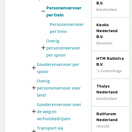
B.V.
Personenvervoer
Amsterdam
per trein
Personenvervoer
Keolis
per trein
Nederland
B.V.
Overig
Deventer
personenvervoer
per spoor
HTM Railinfra
Goederenvervoer per
B.V.
's-Gravenhage
spoor
Overig
personenvervoer over
Thalys
Nederland
land
Amsterdam
Goederenvervoer over
de weg en
Railforum
verhuisbedrijven
Nederland
Utrecht
Transport via