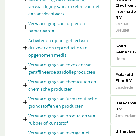
vervaardiging van artikelen van riet
Electroni
Internatio
en van vlechtwerk
N.V.
Vervaardiging van papier en
Son en
Breugel
papierwaren
Activiteiten op het gebied van
drukwerk en reproductie van
Solid
Semecs B.
opgenomen media
Uden
Vervaardiging van cokes en van
geraffineerde aardolieproducten
Polaroid
Vervaardiging van chemicaliën en
Film B.V.
Enschede
chemische producten
Vervaardiging van farmaceutische
Helectro
grondstoffen en producten
B.V.
Vervaardiging van producten van
Amsterda
rubber of kunststof
Vervaardiging van overige niet-
Ultimaker