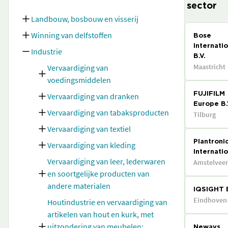
sector
Landbouw, bosbouw en visserij
Winning van delfstoffen
Bose
Internatio
Industrie
B.V.
Maastricht
Vervaardiging van
voedingsmiddelen
Vervaardiging van dranken
FUJIFILM
Europe B.
Vervaardiging van tabaksproducten
Tilburg
Vervaardiging van textiel
Plantroni
Vervaardiging van kleding
Internatio
Vervaardiging van leer, lederwaren
Amstelvee
en soortgelijke producten van
andere materialen
IQSIGHT B
Eindhoven
Houtindustrie en vervaardiging van
artikelen van hout en kurk, met
uitzondering van meubelen;
Neways