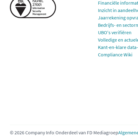
Financiële informa
Inzicht in aandeel
Jaarrekening opvr
Bedrijfs- en sector
UBO's verifiëren
Volledige en actuel
Kant-en-klare data-
Compliance Wiki
© 2026 Company Info
|
Onderdeel van
FD Mediagroep
Algemene