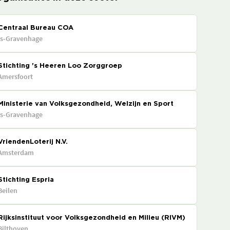
Centraal Bureau COA
's-Gravenhage
Stichting 's Heeren Loo Zorggroep
Amersfoort
Ministerie van Volksgezondheid, Welzijn en Sport
's-Gravenhage
VriendenLoterij N.V.
Amsterdam
Stichting Espria
Beilen
Rijksinstituut voor Volksgezondheid en Milieu (RIVM)
Bilthoven