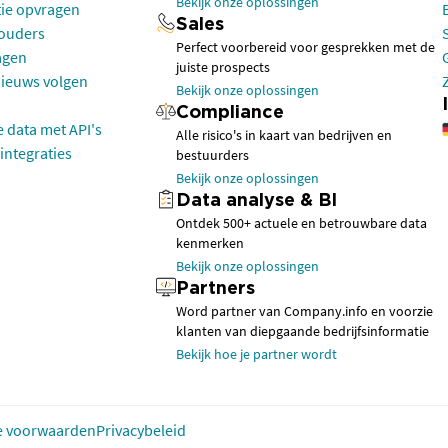
Bekijk onze oplossingen
tie opvragen
Sales
houders
Perfect voorbereid voor gesprekken met de
agen
juiste prospects
nieuws volgen
Bekijk onze oplossingen
Compliance
e data met API's
Alle risico's in kaart van bedrijven en
integraties
bestuurders
Bekijk onze oplossingen
Data analyse & BI
Ontdek 500+ actuele en betrouwbare data
kenmerken
Bekijk onze oplossingen
Partners
Word partner van Company.info en voorzie
klanten van diepgaande bedrijfsinformatie
Bekijk hoe je partner wordt
 voorwaarden
Privacybeleid