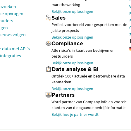
marktbewerking
opzoeken
Bekijk onze oplossingen
tie opvragen
Sales
houders
Perfect voorbereid voor gesprekken met de
agen
juiste prospects
nieuws volgen
Bekijk onze oplossingen
Compliance
e data met API's
Alle risico's in kaart van bedrijven en
integraties
bestuurders
Bekijk onze oplossingen
Data analyse & BI
Ontdek 500+ actuele en betrouwbare data
kenmerken
Bekijk onze oplossingen
Partners
Word partner van Company.info en voorzie
klanten van diepgaande bedrijfsinformatie
Bekijk hoe je partner wordt