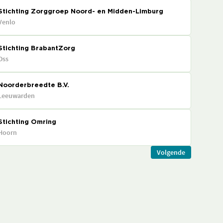
Stichting Zorggroep Noord- en Midden-Limburg
Venlo
Stichting BrabantZorg
Oss
Noorderbreedte B.V.
Leeuwarden
Stichting Omring
Hoorn
Volgende