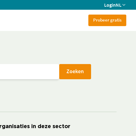
Login
NL
Probeer gratis
Zoeken
rganisaties in deze sector