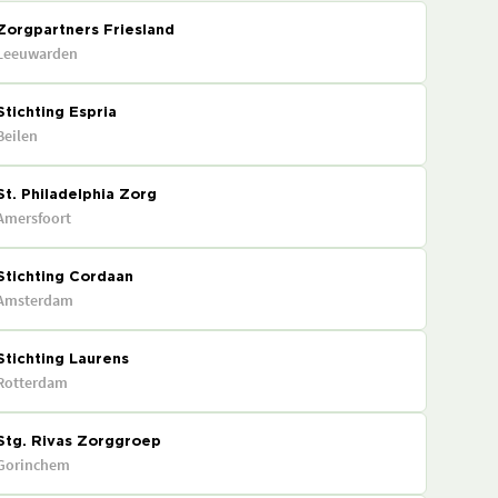
Zorgpartners Friesland
Leeuwarden
Stichting Espria
Beilen
St. Philadelphia Zorg
Amersfoort
Stichting Cordaan
Amsterdam
Stichting Laurens
Rotterdam
Stg. Rivas Zorggroep
Gorinchem