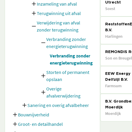
Inzameling van afval
Utrecht
Soest
Terugwinning uit afval
Verwijdering van afval
ReststoffenE
zonder terugwinning
B.V.
Harlingen
Verbranding zonder
energieterugwinning
REMONDIS Re
Verbranding zonder
Son en Breugel
energieterugwinning
Storten of permanent
EEW Energy 
opslaan
Delfzijl B.V.
Farmsum
Overige
afvalverwijdering
B.V. Grondbe
Sanering en overig afvalbeheer
Moerdijk
Moerdijk
Bouwnijverheid
Groot- en detailhandel