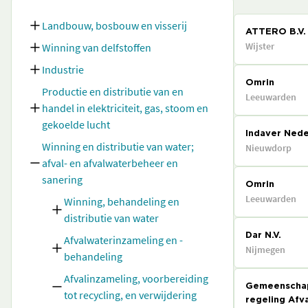
Landbouw, bosbouw en visserij
ATTERO B.V.
Wijster
Winning van delfstoffen
Industrie
Omrin
Productie en distributie van en
Leeuwarden
handel in elektriciteit, gas, stoom en
gekoelde lucht
Indaver Nede
Winning en distributie van water;
Nieuwdorp
afval- en afvalwaterbeheer en
sanering
Omrin
Leeuwarden
Winning, behandeling en
distributie van water
Dar N.V.
Afvalwaterinzameling en -
Nijmegen
behandeling
Afvalinzameling, voorbereiding
Gemeenschap
tot recycling, en verwijdering
regeling Afv