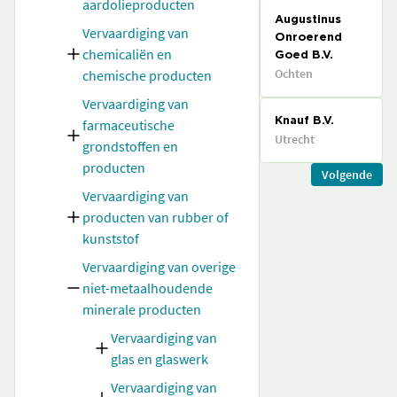
aardolieproducten
Augustinus
Vervaardiging van
Onroerend
chemicaliën en
Goed B.V.
Ochten
chemische producten
Vervaardiging van
farmaceutische
Knauf B.V.
Utrecht
grondstoffen en
producten
Volgende
Vervaardiging van
producten van rubber of
kunststof
Vervaardiging van overige
niet-metaalhoudende
minerale producten
Vervaardiging van
glas en glaswerk
Vervaardiging van