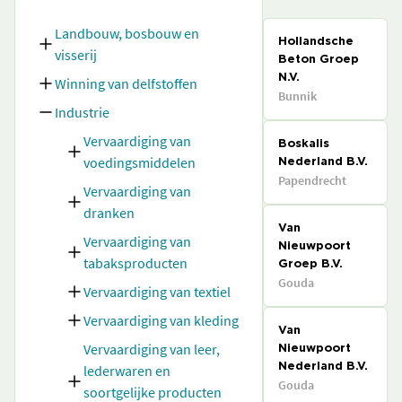
Landbouw, bosbouw en
Hollandsche
visserij
Beton Groep
N.V.
Winning van delfstoffen
Bunnik
Industrie
Vervaardiging van
Boskalis
voedingsmiddelen
Nederland B.V.
Papendrecht
Vervaardiging van
dranken
Van
Vervaardiging van
Nieuwpoort
tabaksproducten
Groep B.V.
Gouda
Vervaardiging van textiel
Vervaardiging van kleding
Van
Vervaardiging van leer,
Nieuwpoort
lederwaren en
Nederland B.V.
Gouda
soortgelijke producten