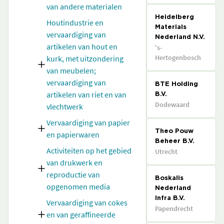
van andere materialen
Heidelberg
Houtindustrie en
Materials
vervaardiging van
Nederland N.V.
artikelen van hout en
's-
Hertogenbosch
kurk, met uitzondering
van meubelen;
vervaardiging van
BTE Holding
artikelen van riet en van
B.V.
Dodewaard
vlechtwerk
Vervaardiging van papier
Theo Pouw
en papierwaren
Beheer B.V.
Activiteiten op het gebied
Utrecht
van drukwerk en
reproductie van
Boskalis
opgenomen media
Nederland
Infra B.V.
Vervaardiging van cokes
Papendrecht
en van geraffineerde