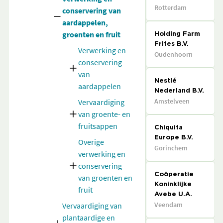
Rotterdam
conservering van
aardappelen,
groenten en fruit
Holding Farm
Frites B.V.
Verwerking en
Oudenhoorn
conservering
van
Nestlé
aardappelen
Nederland B.V.
Amstelveen
Vervaardiging
van groente- en
fruitsappen
Chiquita
Europe B.V.
Overige
Gorinchem
verwerking en
conservering
Coöperatie
van groenten en
Koninklijke
fruit
Avebe U.A.
Veendam
Vervaardiging van
plantaardige en