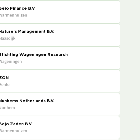
Bejo Finance B.V.
Warmenhuizen
Nature's Management B.V.
Maasdijk
Stichting Wageningen Research
Wageningen
ZON
Venlo
Nunhems Netherlands B.V.
Nunhem
Bejo Zaden B.V.
Warmenhuizen