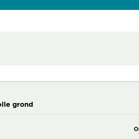
olle grond
O