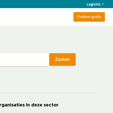
Login
NL
Probeer gratis
Zoeken
rganisaties in deze sector