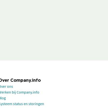
Over Company.info
Over ons
Werken bij Company.info
Blog
Systeem status en storingen