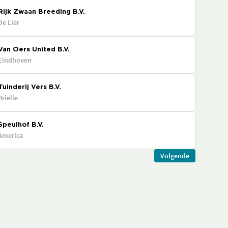
Rijk Zwaan Breeding B.V.
De Lier
Van Oers United B.V.
Eindhoven
Tuinderij Vers B.V.
Brielle
Speulhof B.V.
America
Volgende