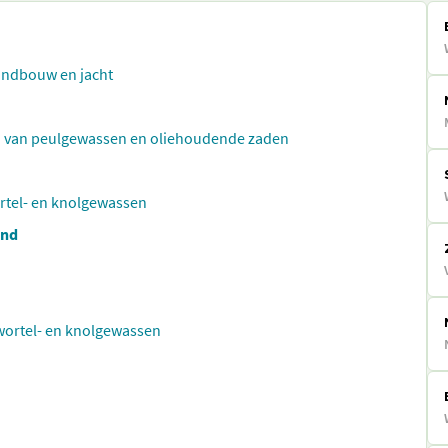
landbouw en jacht
 en van peulgewassen en oliehoudende zaden
rtel- en knolgewassen
ond
wortel- en knolgewassen