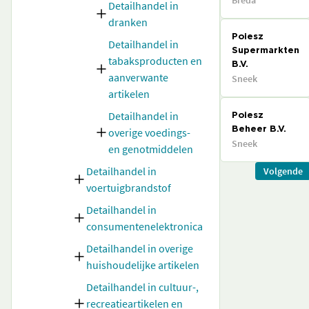
Breda
Detailhandel in
dranken
Poiesz
Detailhandel in
Supermarkten
tabaksproducten en
B.V.
aanverwante
Sneek
artikelen
Detailhandel in
Poiesz
overige voedings-
Beheer B.V.
Sneek
en genotmiddelen
Detailhandel in
Volgende
voertuigbrandstof
Detailhandel in
consumentenelektronica
Detailhandel in overige
huishoudelijke artikelen
Detailhandel in cultuur-,
recreatieartikelen en