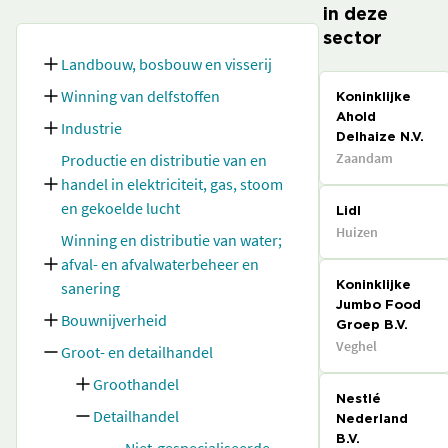
in deze
sector
Landbouw, bosbouw en visserij
Winning van delfstoffen
Koninklijke
Ahold
Industrie
Delhaize N.V.
Zaandam
Productie en distributie van en
handel in elektriciteit, gas, stoom
en gekoelde lucht
Lidl
Huizen
Winning en distributie van water;
afval- en afvalwaterbeheer en
sanering
Koninklijke
Jumbo Food
Bouwnijverheid
Groep B.V.
Veghel
Groot- en detailhandel
Groothandel
Nestlé
Detailhandel
Nederland
B.V.