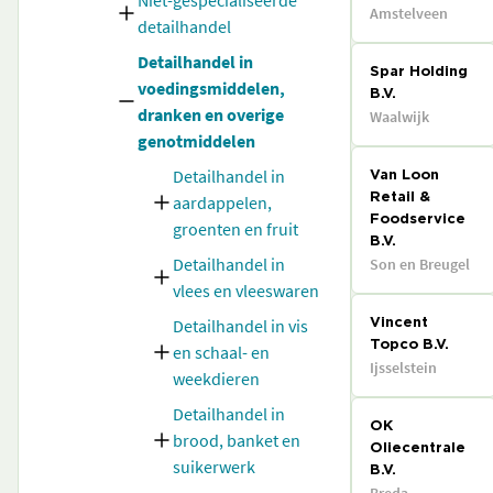
Niet-gespecialiseerde
Amstelveen
detailhandel
Detailhandel in
Spar Holding
voedingsmiddelen,
B.V.
dranken en overige
Waalwijk
genotmiddelen
Detailhandel in
Van Loon
aardappelen,
Retail &
Foodservice
groenten en fruit
B.V.
Detailhandel in
Son en Breugel
vlees en vleeswaren
Detailhandel in vis
Vincent
Topco B.V.
en schaal- en
Ijsselstein
weekdieren
Detailhandel in
OK
brood, banket en
Oliecentrale
suikerwerk
B.V.