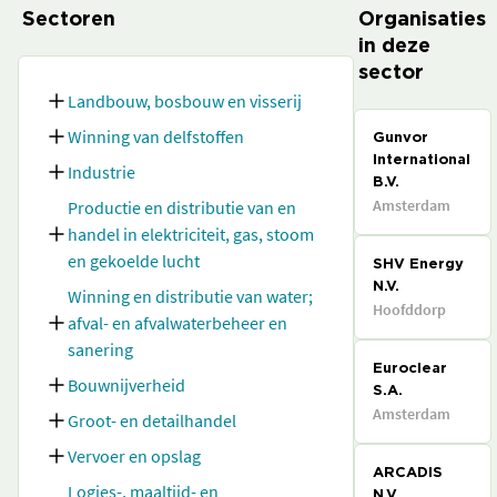
Sectoren
Organisaties
in deze
sector
Landbouw, bosbouw en visserij
Winning van delfstoffen
Gunvor
International
Industrie
B.V.
Amsterdam
Productie en distributie van en
handel in elektriciteit, gas, stoom
en gekoelde lucht
SHV Energy
N.V.
Winning en distributie van water;
Hoofddorp
afval- en afvalwaterbeheer en
sanering
Euroclear
Bouwnijverheid
S.A.
Amsterdam
Groot- en detailhandel
Vervoer en opslag
ARCADIS
Logies-, maaltijd- en
N.V.