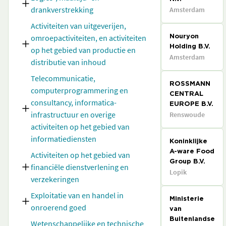
drankverstrekking
Amsterdam
Activiteiten van uitgeverijen,
omroepactiviteiten, en activiteiten
Nouryon
Holding B.V.
op het gebied van productie en
Amsterdam
distributie van inhoud
Telecommunicatie,
ROSSMANN
computerprogrammering en
CENTRAL
consultancy, informatica-
EUROPE B.V.
infrastructuur en overige
Renswoude
activiteiten op het gebied van
informatiediensten
Koninklijke
A-ware Food
Activiteiten op het gebied van
Group B.V.
financiële dienstverlening en
Lopik
verzekeringen
Exploitatie van en handel in
Ministerie
onroerend goed
van
Buitenlandse
Wetenschappelijke en technische