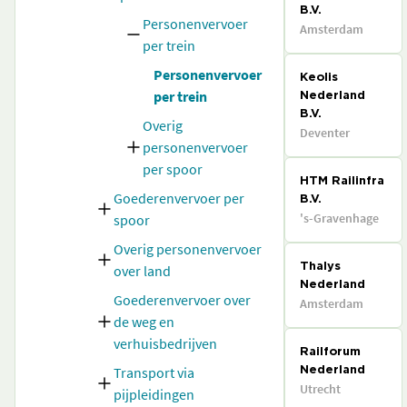
B.V.
Personenvervoer
Amsterdam
per trein
Personenvervoer
Keolis
per trein
Nederland
B.V.
Overig
Deventer
personenvervoer
per spoor
HTM Railinfra
Goederenvervoer per
B.V.
's-Gravenhage
spoor
Overig personenvervoer
over land
Thalys
Nederland
Goederenvervoer over
Amsterdam
de weg en
verhuisbedrijven
Railforum
Transport via
Nederland
Utrecht
pijpleidingen