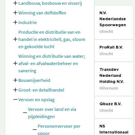
Landbouw, bosbouw en visserij
Winning van delfstoffen
N.V.
Nederlandse
Industrie
Spoorwegen
Utrecht
Productie en distributie van en
handel in elektriciteit, gas, stoom
en gekoelde lucht
ProRail B.V.
Utrecht
Winning en distributie van water;
afval- en afvalwaterbeheer en
sanering
Transdev
Nederland
Bouwnijverheid
Holding N.V.
Hilversum
Groot- en detailhandel
Vervoer en opslag
Qbuzz B.V.
Vervoer over land en via
Utrecht
pijpleidingen
Personenvervoer per
NS
spoor
Internationaal