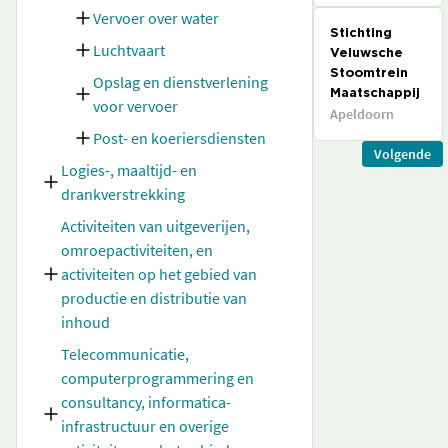
Vervoer over water
Stichting
Luchtvaart
Veluwsche
Stoomtrein
Opslag en dienstverlening
Maatschappij
voor vervoer
Apeldoorn
Post- en koeriersdiensten
Volgende
Logies-, maaltijd- en
drankverstrekking
Activiteiten van uitgeverijen,
omroepactiviteiten, en
activiteiten op het gebied van
productie en distributie van
inhoud
Telecommunicatie,
computerprogrammering en
consultancy, informatica-
infrastructuur en overige